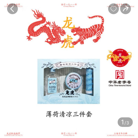
宝贝
目录
评价
详情


1
/3