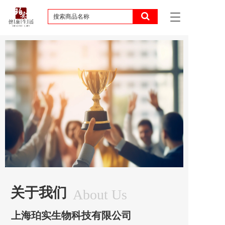
T
o
g
g
l
e
n
a
v
i
g
a
t
i
o
n
关于我们
About Us
上海珀实生物科技有限公司