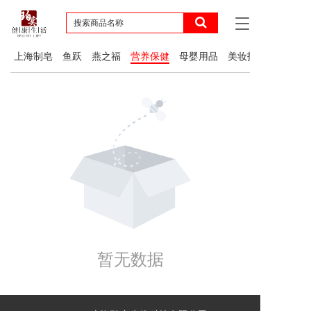
T
o
g
上海制皂
鱼跃
燕之福
营养保健
母婴用品
美妆护肤
g
l
e
n
a
v
i
g
a
t
i
o
n
暂无数据